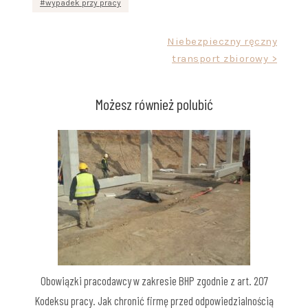
wypadek przy pracy
Nawigacja
Niebezpieczny ręczny
transport zbiorowy >
wpisu
Możesz również polubić
Obowiązki pracodawcy w zakresie BHP zgodnie z art. 207
Kodeksu pracy. Jak chronić firmę przed odpowiedzialnością