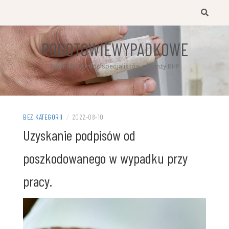
Przejdź
do
treści
POGOTOWIEWYPADKOWE
Fachowa pomoc specjalistów z branży BHP
BEZ KATEGORII
/
2022-08-10
Uzyskanie podpisów od
poszkodowanego w wypadku przy
pracy.